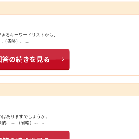
できるキーワードリストから、
…（省略）………
のはありますでしょうか。
的………（省略）………