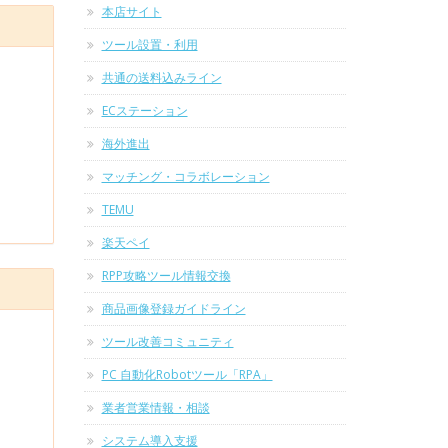
本店サイト
ツール設置・利用
共通の送料込みライン
ECステーション
海外進出
マッチング・コラボレーション
TEMU
楽天ペイ
RPP攻略ツール情報交換
商品画像登録ガイドライン
ツール改善コミュニティ
PC 自動化Robotツール「RPA」
業者営業情報・相談
システム導入支援