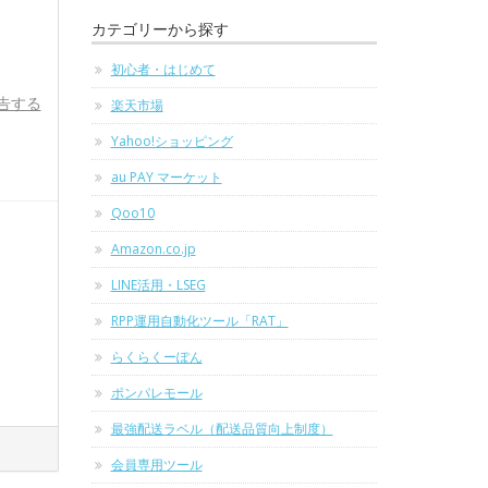
カテゴリーから探す
初心者・はじめて
告する
楽天市場
Yahoo!ショッピング
au PAY マーケット
Qoo10
Amazon.co.jp
LINE活用・LSEG
RPP運用自動化ツール「RAT」
らくらくーぽん
ポンパレモール
最強配送ラベル（配送品質向上制度）
会員専用ツール