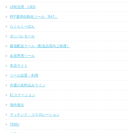
LINE活用・LSEG
RPP運用自動化ツール「RAT」
らくらくーぽん
ポンパレモール
最強配送ラベル（配送品質向上制度）
会員専用ツール
本店サイト
ツール設置・利用
共通の送料込みライン
ECステーション
海外進出
マッチング・コラボレーション
TEMU