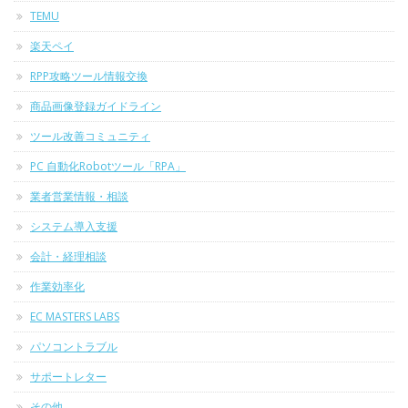
TEMU
楽天ペイ
RPP攻略ツール情報交換
商品画像登録ガイドライン
ツール改善コミュニティ
PC 自動化Robotツール「RPA」
業者営業情報・相談
システム導入支援
会計・経理相談
作業効率化
EC MASTERS LABS
パソコントラブル
サポートレター
その他