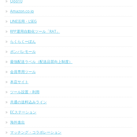
Qoo10
Amazon.co.jp
LINE活用・LSEG
RPP運用自動化ツール「RAT」
らくらくーぽん
ポンパレモール
最強配送ラベル（配送品質向上制度）
会員専用ツール
本店サイト
ツール設置・利用
共通の送料込みライン
ECステーション
海外進出
マッチング・コラボレーション