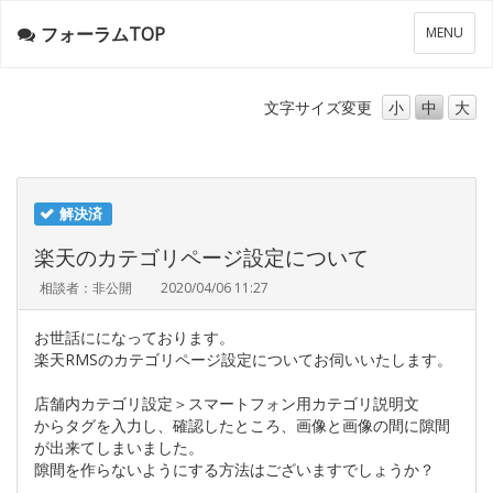
フォーラムTOP
メ
MENU
ニ
ュ
ー
文字サイズ
変更
小
中
大
解決済
楽天のカテゴリページ設定について
相談者：非公開
2020/04/06 11:27
お世話にになっております。
楽天RMSのカテゴリページ設定についてお伺いいたします。
店舗内カテゴリ設定＞スマートフォン用カテゴリ説明文
からタグを入力し、確認したところ、画像と画像の間に隙間
が出来てしまいました。
隙間を作らないようにする方法はございますでしょうか？