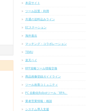
本店サイト
ツール設置・利用
共通の送料込みライン
ECステーション
海外進出
マッチング・コラボレーション
TEMU
楽天ペイ
RPP攻略ツール情報交換
商品画像登録ガイドライン
ツール改善コミュニティ
PC 自動化Robotツール「RPA」
業者営業情報・相談
システム導入支援