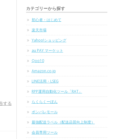
カテゴリーから探す
初心者・はじめて
楽天市場
Yahoo!ショッピング
au PAY マーケット
Qoo10
Amazon.co.jp
LINE活用・LSEG
RPP運用自動化ツール「RAT」
らくらくーぽん
告する
ポンパレモール
最強配送ラベル（配送品質向上制度）
会員専用ツール