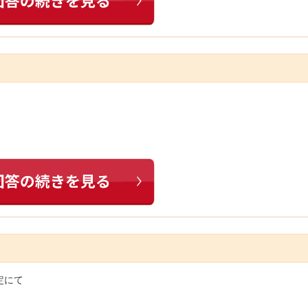
定にて
し、