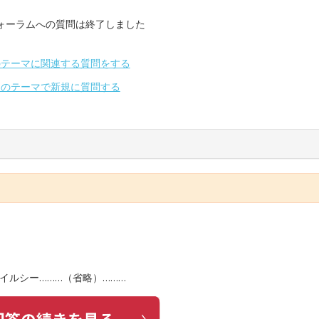
ォーラムへの質問は終了しました
のテーマに関連する質問をする
別のテーマで新規に質問する
スタイルシー………（省略）………