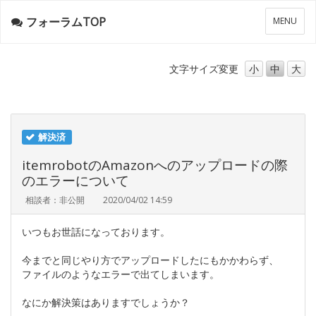
フォーラムTOP
メ
MENU
ニ
ュ
ー
文字サイズ
変更
小
中
大
解決済
itemrobotのAmazonへのアップロードの際
のエラーについて
相談者：非公開
2020/04/02 14:59
いつもお世話になっております。
今までと同じやり方でアップロードしたにもかかわらず、
ファイルのようなエラーで出てしまいます。
なにか解決策はありますでしょうか？