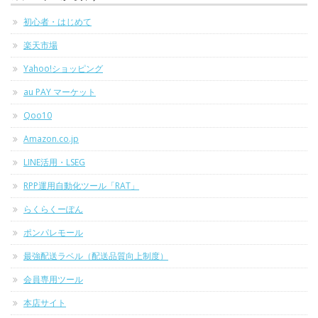
初心者・はじめて
楽天市場
Yahoo!ショッピング
au PAY マーケット
Qoo10
Amazon.co.jp
LINE活用・LSEG
RPP運用自動化ツール「RAT」
らくらくーぽん
ポンパレモール
最強配送ラベル（配送品質向上制度）
会員専用ツール
本店サイト