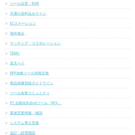
ツール設置・利用
共通の送料込みライン
ECステーション
海外進出
マッチング・コラボレーション
TEMU
楽天ペイ
RPP攻略ツール情報交換
商品画像登録ガイドライン
ツール改善コミュニティ
PC 自動化Robotツール「RPA」
業者営業情報・相談
システム導入支援
会計・経理相談