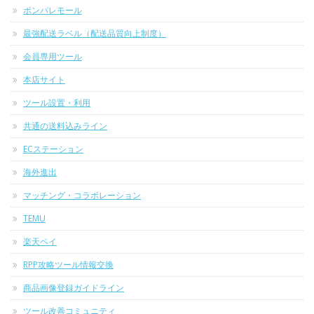
ポンパレモール
最強配送ラベル（配送品質向上制度）
会員専用ツール
本店サイト
ツール設置・利用
共通の送料込みライン
ECステーション
海外進出
マッチング・コラボレーション
TEMU
楽天ペイ
RPP攻略ツール情報交換
商品画像登録ガイドライン
ツール改善コミュニティ