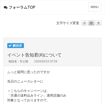
フォーラムTOP
メ
MENU
ニ
ュ
ー
文字サイズ
変更
小
中
大
解決済
イベント告知君(R)について
相談者：非公開
2020/03/23 07:58
ふっと疑問に思ったのですが
先日のニュースレターに
＞こちらのキャンペーンは、
「共通の送料込みライン」適用店舗のみ
対象となっておりますので、