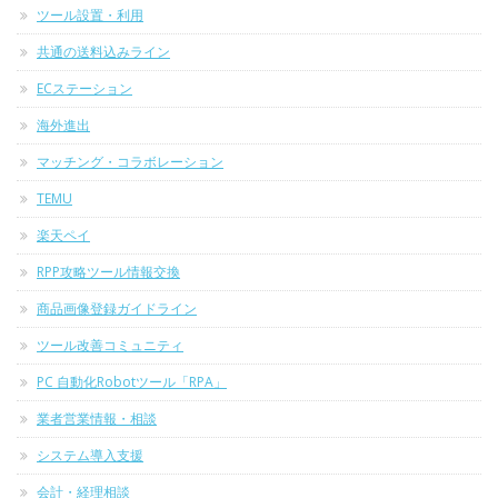
ツール設置・利用
共通の送料込みライン
ECステーション
海外進出
マッチング・コラボレーション
TEMU
楽天ペイ
RPP攻略ツール情報交換
商品画像登録ガイドライン
ツール改善コミュニティ
PC 自動化Robotツール「RPA」
業者営業情報・相談
システム導入支援
会計・経理相談