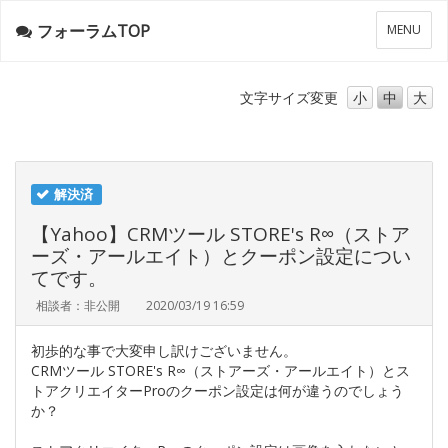
フォーラムTOP
メ
MENU
ニ
ュ
ー
文字サイズ
変更
小
中
大
解決済
【Yahoo】CRMツール STORE's R∞（ストア
ーズ・アールエイト）とクーポン設定につい
てです。
相談者：非公開
2020/03/19 16:59
初歩的な事で大変申し訳けございません。
CRMツール STORE's R∞（ストアーズ・アールエイト）とス
トアクリエイターProのクーポン設定は何が違うのでしょう
か？