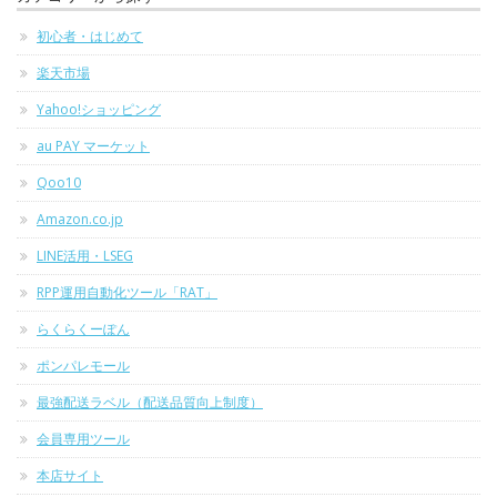
初心者・はじめて
楽天市場
Yahoo!ショッピング
au PAY マーケット
Qoo10
Amazon.co.jp
LINE活用・LSEG
RPP運用自動化ツール「RAT」
らくらくーぽん
ポンパレモール
最強配送ラベル（配送品質向上制度）
会員専用ツール
本店サイト