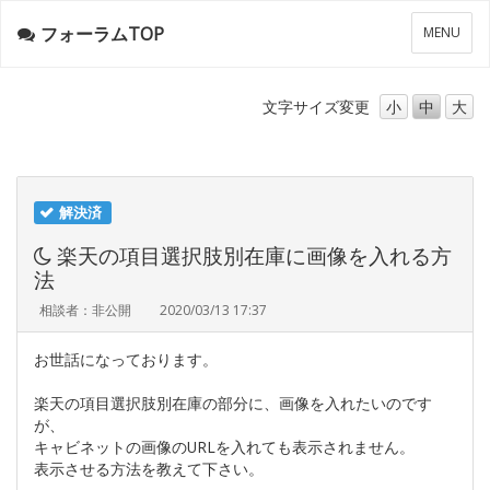
フォーラムTOP
メ
MENU
ニ
ュ
ー
文字サイズ
変更
小
中
大
解決済
楽天の項目選択肢別在庫に画像を入れる方
法
相談者：非公開
2020/03/13 17:37
お世話になっております。
楽天の項目選択肢別在庫の部分に、画像を入れたいのです
が、
キャビネットの画像のURLを入れても表示されません。
表示させる方法を教えて下さい。