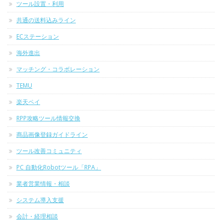
ツール設置・利用
共通の送料込みライン
ECステーション
海外進出
マッチング・コラボレーション
TEMU
楽天ペイ
RPP攻略ツール情報交換
商品画像登録ガイドライン
ツール改善コミュニティ
PC 自動化Robotツール「RPA」
業者営業情報・相談
システム導入支援
会計・経理相談