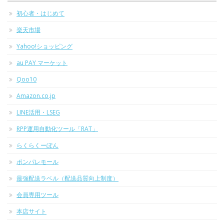
初心者・はじめて
楽天市場
Yahoo!ショッピング
au PAY マーケット
Qoo10
Amazon.co.jp
LINE活用・LSEG
RPP運用自動化ツール「RAT」
らくらくーぽん
ポンパレモール
最強配送ラベル（配送品質向上制度）
会員専用ツール
本店サイト