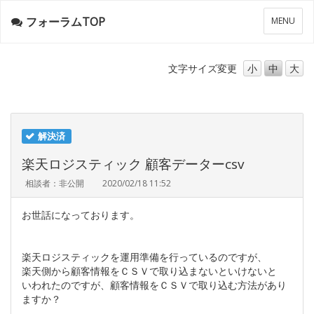
フォーラムTOP
メ
MENU
ニ
ュ
ー
文字サイズ
変更
小
中
大
解決済
楽天ロジスティック 顧客データーcsv
相談者：非公開
2020/02/18 11:52
お世話になっております。
楽天ロジスティックを運用準備を行っているのですが、
楽天側から顧客情報をＣＳＶで取り込まないといけないと
いわれたのですが、顧客情報をＣＳＶで取り込む方法があり
ますか？