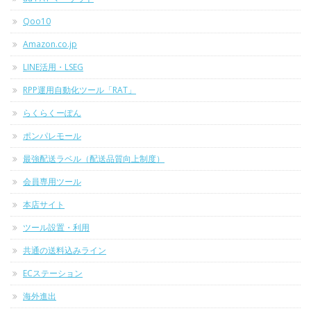
Qoo10
Amazon.co.jp
LINE活用・LSEG
RPP運用自動化ツール「RAT」
らくらくーぽん
ポンパレモール
最強配送ラベル（配送品質向上制度）
会員専用ツール
本店サイト
ツール設置・利用
共通の送料込みライン
ECステーション
海外進出