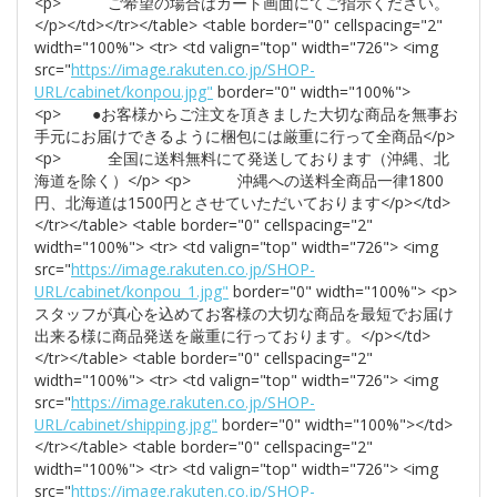
<p> ご希望の場合はカート画面にてご指示ください。
</p></td></tr></table> <table border="0" cellspacing="2"
width="100%"> <tr> <td valign="top" width="726"> <img
src="
https://image.rakuten.co.jp/SHOP-
URL/cabinet/konpou.jpg"
border="0" width="100%">
<p> ●お客様からご注文を頂きました大切な商品を無事お
手元にお届けできるように梱包には厳重に行って全商品</p>
<p> 全国に送料無料にて発送しております（沖縄、北
海道を除く）</p> <p> 沖縄への送料全商品一律1800
円、北海道は1500円とさせていただいております</p></td>
</tr></table> <table border="0" cellspacing="2"
width="100%"> <tr> <td valign="top" width="726"> <img
src="
https://image.rakuten.co.jp/SHOP-
URL/cabinet/konpou_1.jpg"
border="0" width="100%"> <p>
スタッフが真心を込めてお客様の大切な商品を最短でお届け
出来る様に商品発送を厳重に行っております。</p></td>
</tr></table> <table border="0" cellspacing="2"
width="100%"> <tr> <td valign="top" width="726"> <img
src="
https://image.rakuten.co.jp/SHOP-
URL/cabinet/shipping.jpg"
border="0" width="100%"></td>
</tr></table> <table border="0" cellspacing="2"
width="100%"> <tr> <td valign="top" width="726"> <img
src="
https://image.rakuten.co.jp/SHOP-