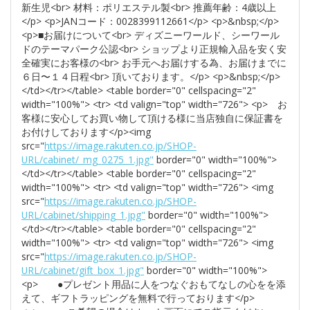
新生児<br> 材料：ポリエステル製<br> 推薦年齢：4歳以上
</p> <p>JANコード：0028399112661</p> <p>&nbsp;</p>
<p>■お届けについて<br> ディズニーワールド、シーワール
ドのテーマパーク公認<br> ショップより正規輸入品を安く安
全確実にお客様の<br> お手元へお届けする為、お届けまでに
６日〜１４日程<br> 頂いております。</p> <p>&nbsp;</p>
</td></tr></table> <table border="0" cellspacing="2"
width="100%"> <tr> <td valign="top" width="726"> <p> お
客様に安心してお買い物して頂ける様に当店独自に保証書を
お付けしております</p><img
src="
https://image.rakuten.co.jp/SHOP-
URL/cabinet/_mg_0275_1.jpg"
border="0" width="100%">
</td></tr></table> <table border="0" cellspacing="2"
width="100%"> <tr> <td valign="top" width="726"> <img
src="
https://image.rakuten.co.jp/SHOP-
URL/cabinet/shipping_1.jpg"
border="0" width="100%">
</td></tr></table> <table border="0" cellspacing="2"
width="100%"> <tr> <td valign="top" width="726"> <img
src="
https://image.rakuten.co.jp/SHOP-
URL/cabinet/gift_box_1.jpg"
border="0" width="100%">
<p> ●プレゼント用品に人をつなぐおもてなしの心をを添
えて、ギフトラッピングを無料で行っております</p>