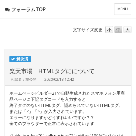
フォーラムTOP
メ
MENU
ニ
ュ
ー
文字サイズ
変更
小
中
大
解決済
楽天市場 HTMLタグにについて
相談者：非公開
2020/02/13 12:42
ホームページビルダー21で自動生成されたスマホフォン用商
品ページに下記タグコードを入力すると
終了タグのないHTMLタグ、認められていないHTMLタグ、
または「<」「>」が入力されています。
エラーになりますがどうすれいいですか？？
全てのブラウザーで正常に表示されています
<table border="0" cellspacing="2" width="100%"> <tr> <td