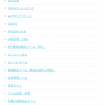
楽天市場
Yahoo!ショッピング
au PAY マーケット
Qoo10
Amazon.co.jp
LINE活用・LSEG
RPP運用自動化ツール「RAT」
らくらくーぽん
ポンパレモール
最強配送ラベル（配送品質向上制度）
会員専用ツール
本店サイト
ツール設置・利用
共通の送料込みライン