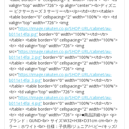
valign="top" width="726"> <p align="center"><b>ディズニ
ー ピクサーカーズ 3 サーリー</b></p></td></tr></table>
<table border="0" cellspacing="2" width="100%"> <tr> <td
valign="top" width="726"> <img
src="
https://image.rakuten.co.jp/SHOP-URL/cabinet/au-
b011e14fqi.jpg"
border="0" width="100%"></td></tr>
</table> <table border="0" cellspacing="2" width="100%">
<tr> <td valign="top" width="726"> <img
src="
https://image.rakuten.co.jp/SHOP-URL/cabinet/au-
b011e14fqi_2.jpg"
border="0" width="100%"></td></tr>
</table> <table border="0" cellspacing="2" width="100%">
<tr> <td valign="top" width="726"> <img
src="
https://image.rakuten.co.jp/SHOP-URL/cabinet/au-
b011e14fqi_3.jpg"
border="0" width="100%"></td></tr>
</table> <table border="0" cellspacing="2" width="100%">
<tr> <td valign="top" width="726"> <img
src="
https://image.rakuten.co.jp/SHOP-URL/cabinet/au-
b011e14fqi_4.jpg"
border="0" width="100%"></td></tr>
</table> <table border="0" cellspacing="2" width="100%">
<tr> <td valign="top" width="726"> <p>■商品詳細</p> <p>
ブランド：GUND<br> サイズ:W32×H38×D31cm cm<br> カ
ラー：ホワイト<br> 仕様：子供用/ジュニア/ベビー/キッズ/