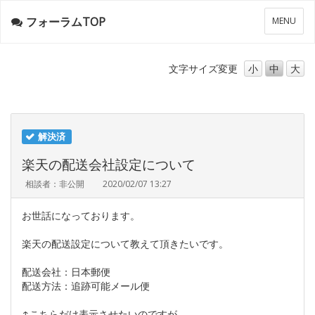
フォーラムTOP
メ
MENU
ニ
ュ
ー
文字サイズ
変更
小
中
大
解決済
楽天の配送会社設定について
相談者：非公開
2020/02/07 13:27
お世話になっております。
楽天の配送設定について教えて頂きたいです。
配送会社：日本郵便
配送方法：追跡可能メール便
↑こちらだけ表示させたいのですが