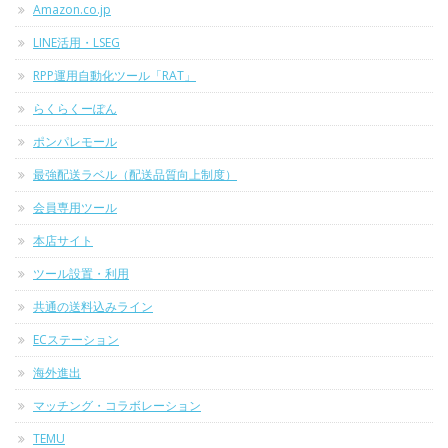
Amazon.co.jp
LINE活用・LSEG
RPP運用自動化ツール「RAT」
らくらくーぽん
ポンパレモール
最強配送ラベル（配送品質向上制度）
会員専用ツール
本店サイト
ツール設置・利用
共通の送料込みライン
ECステーション
海外進出
マッチング・コラボレーション
TEMU