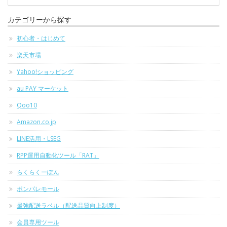
カテゴリーから探す
初心者・はじめて
楽天市場
Yahoo!ショッピング
au PAY マーケット
Qoo10
Amazon.co.jp
LINE活用・LSEG
RPP運用自動化ツール「RAT」
らくらくーぽん
ポンパレモール
最強配送ラベル（配送品質向上制度）
会員専用ツール