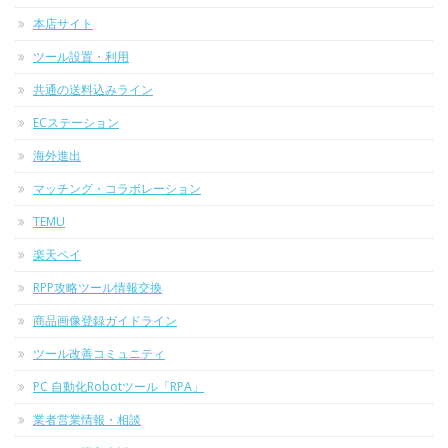
本店サイト
ツール設置・利用
共通の送料込みライン
ECステーション
海外進出
マッチング・コラボレーション
TEMU
楽天ペイ
RPP攻略ツール情報交換
商品画像登録ガイドライン
ツール改善コミュニティ
PC 自動化Robotツール「RPA」
業者営業情報・相談