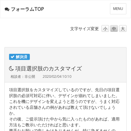
フォーラムTOP
メ
MENU
ニ
ュ
ー
文字サイズ
変更
小
中
大
解決済
項目選択肢のカスタマイズ
相談者：非公開
2020/02/04 10:10
項目選択肢をカスタマイズしているのですが、先日の項目選
択肢の必須可対応に伴い、デザインが崩れてしまいました。
これを機にデザインを変えようと思うのですが、うまく対応
されている店舗さんの例があれば教えて頂けないでしょう
か。
その後、ご提示頂けた中から気に入ったものがあれば、適用
方法もご教示いただければと思います。
勝手なお願いで申しわけありませんが、特に急ぎませんの