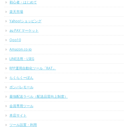
初心者・はじめて
楽天市場
Yahoo!ショッピング
au PAY マーケット
Qoo10
Amazon.co.jp
LINE活用・LSEG
RPP運用自動化ツール「RAT」
らくらくーぽん
ポンパレモール
最強配送ラベル（配送品質向上制度）
会員専用ツール
本店サイト
ツール設置・利用