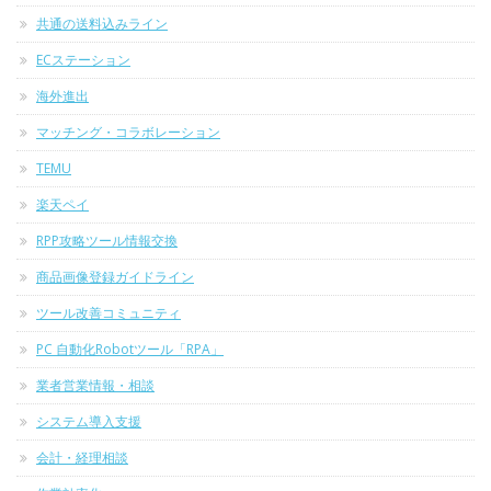
共通の送料込みライン
ECステーション
海外進出
マッチング・コラボレーション
TEMU
楽天ペイ
RPP攻略ツール情報交換
商品画像登録ガイドライン
ツール改善コミュニティ
PC 自動化Robotツール「RPA」
業者営業情報・相談
システム導入支援
会計・経理相談