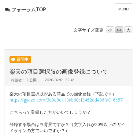
フォーラムTOP
メ
MENU
ニ
ュ
ー
文字サイズ
変更
小
中
大
質問中
楽天の項目選択肢の画像登録について
相談者：非公開
2020/02/01 22:45
楽天の項目選択肢がある商品での画像登録（下記です）
https://gyazo.com/3d9e8e118ab60cf3452dd436fa816c57
こちらって登録した方がいいでしょうか？
登録する場合は白背景ですか？（文字入れが20%以下のガイ
ドラインの方でいいですか？）