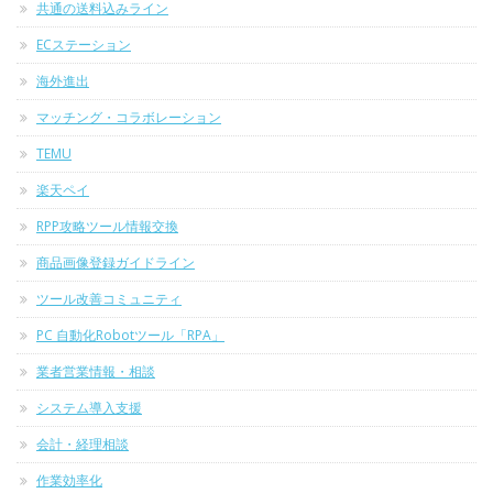
共通の送料込みライン
ECステーション
海外進出
マッチング・コラボレーション
TEMU
楽天ペイ
RPP攻略ツール情報交換
商品画像登録ガイドライン
ツール改善コミュニティ
PC 自動化Robotツール「RPA」
業者営業情報・相談
システム導入支援
会計・経理相談
作業効率化