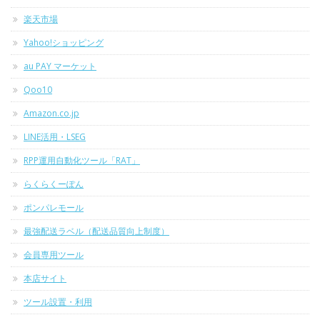
楽天市場
Yahoo!ショッピング
au PAY マーケット
Qoo10
Amazon.co.jp
LINE活用・LSEG
RPP運用自動化ツール「RAT」
らくらくーぽん
ポンパレモール
最強配送ラベル（配送品質向上制度）
会員専用ツール
本店サイト
ツール設置・利用