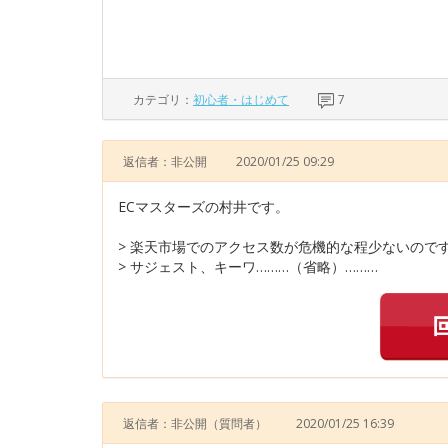
カテゴリ：
初心者・はじめて
7
返信者：非公開
2020/01/25 09:29
ECマスターズの村井です。
> 楽天市場でのアクセス数が危機的な程少ないので
> サジェスト、キーワ………（省略）………
返信者：非公開
（質問者）
2020/01/25 16:39