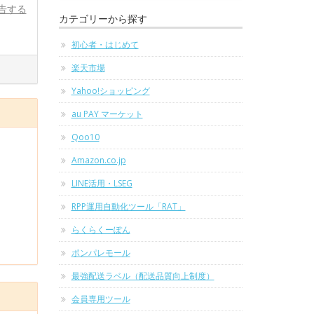
告する
カテゴリーから探す
初心者・はじめて
楽天市場
Yahoo!ショッピング
au PAY マーケット
Qoo10
Amazon.co.jp
LINE活用・LSEG
RPP運用自動化ツール「RAT」
らくらくーぽん
ポンパレモール
最強配送ラベル（配送品質向上制度）
会員専用ツール