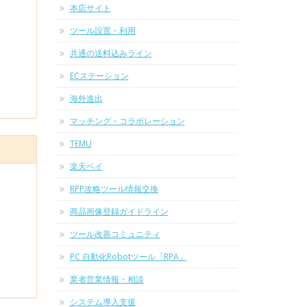
本店サイト
ツール設置・利用
共通の送料込みライン
ECステーション
海外進出
マッチング・コラボレーション
TEMU
楽天ペイ
RPP攻略ツール情報交換
商品画像登録ガイドライン
ツール改善コミュニティ
PC 自動化Robotツール「RPA」
業者営業情報・相談
システム導入支援