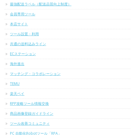
最強配送ラベル（配送品質向上制度）
会員専用ツール
本店サイト
ツール設置・利用
共通の送料込みライン
ECステーション
海外進出
マッチング・コラボレーション
TEMU
楽天ペイ
RPP攻略ツール情報交換
商品画像登録ガイドライン
ツール改善コミュニティ
PC 自動化Robotツール「RPA」