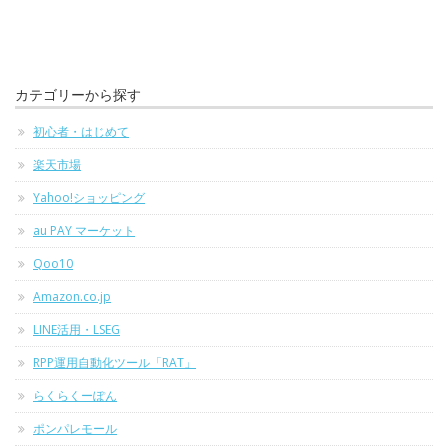
カテゴリーから探す
初心者・はじめて
楽天市場
Yahoo!ショッピング
au PAY マーケット
Qoo10
Amazon.co.jp
LINE活用・LSEG
RPP運用自動化ツール「RAT」
らくらくーぽん
ポンパレモール