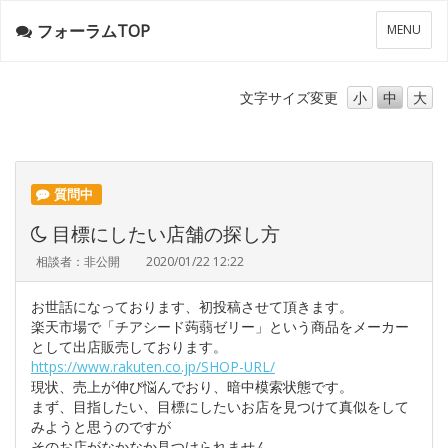
フォーラムTOP
メ
MENU
ニ
ュ
ー
文字サイズ
変更
小
中
大
質問中
目標にしたい店舗の探し方
相談者：非公開
2020/01/22 12:22
お世話になっております、初投稿させて頂きます。
楽天市場で「チアシード蒟蒻ゼリー」という商品をメーカー
として出店販売しております。
https://www.rakuten.co.jp/SHOP-URL/
現状、売上が伸び悩んでおり、暗中模索状態です。
まず、目指したい、目標にしたいお店を見つけて真似をして
みようと思うのですが
そのお店がなかなか見つけられません。