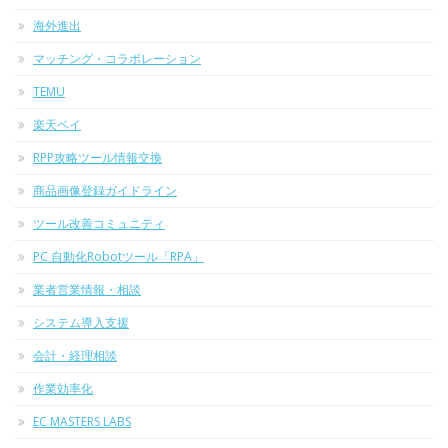
海外進出
マッチング・コラボレーション
TEMU
楽天ペイ
RPP攻略ツール情報交換
商品画像登録ガイドライン
ツール改善コミュニティ
PC 自動化Robotツール「RPA」
業者営業情報・相談
システム導入支援
会計・経理相談
作業効率化
EC MASTERS LABS