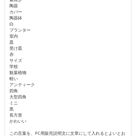
陶器
カバー
陶器鉢
白
プランター
室内
皿
受け皿
赤
サイズ
学校
観葉植物
軽い
アンティーク
四角
大型四角
ミニ
黒
長方形
かわいい
この言葉を、PC用販売説明文に文章にして入れるとよいとお