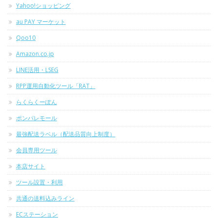
Yahoo!ショッピング
au PAY マーケット
Qoo10
Amazon.co.jp
LINE活用・LSEG
RPP運用自動化ツール「RAT」
らくらくーぽん
ポンパレモール
最強配送ラベル（配送品質向上制度）
会員専用ツール
本店サイト
ツール設置・利用
共通の送料込みライン
ECステーション