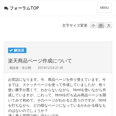
フォーラムTOP
メ
MENU
ニ
ュ
ー
文字サイズ
変更
小
中
大
解決済
楽天商品ページ作成について
相談者：非公開
2019/12/24 21:45
お世話になります。今、商品ページを作り替えています。今
までは、スケッチページを使って作成していましたが、色々
使い勝手が悪くて、わからないながら、htmlを使いながら作
成していますが、これって、htmlを打ち込み商品ページを開
いてみて初めて、そのページがわかると思うのですが、html
を打ちながら、どの様なページになっているかわかる様なも
のはないのでしょうか？
凄く素人質問で申し訳ないです。