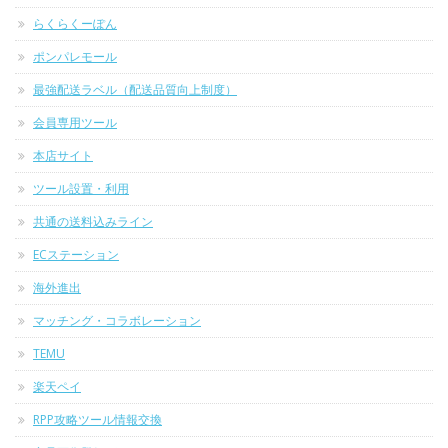
らくらくーぽん
ポンパレモール
最強配送ラベル（配送品質向上制度）
会員専用ツール
本店サイト
ツール設置・利用
共通の送料込みライン
ECステーション
海外進出
マッチング・コラボレーション
TEMU
楽天ペイ
RPP攻略ツール情報交換