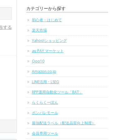
カテゴリーから探す
初心者・はじめて
告する
楽天市場
Yahoo!ショッピング
au PAY マーケット
Qoo10
Amazon.co.jp
LINE活用・LSEG
RPP運用自動化ツール「RAT」
らくらくーぽん
ポンパレモール
最強配送ラベル（配送品質向上制度）
会員専用ツール