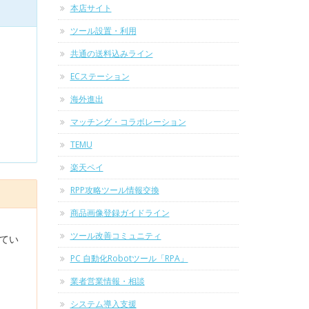
本店サイト
ツール設置・利用
共通の送料込みライン
ECステーション
海外進出
マッチング・コラボレーション
TEMU
楽天ペイ
RPP攻略ツール情報交換
商品画像登録ガイドライン
ツール改善コミュニティ
てい
PC 自動化Robotツール「RPA」
業者営業情報・相談
システム導入支援