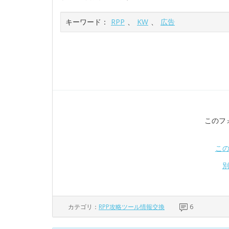
キーワード：
RPP
、
KW
、
広告
このフ
こ
カテゴリ：
RPP攻略ツール情報交換
6