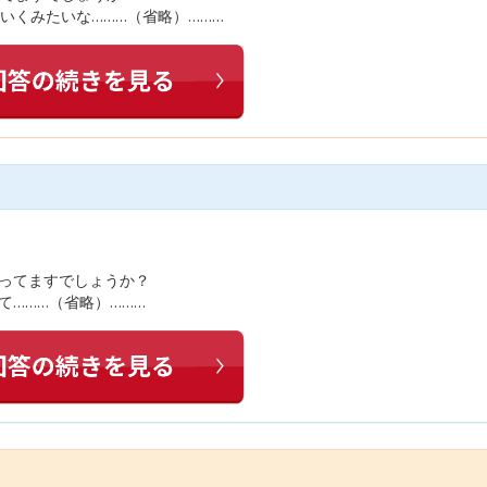
いくみたいな………（省略）………
あってますでしょうか？
て………（省略）………