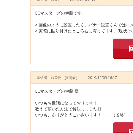
ECマスターズの伊藤です。
> 画像のように設置したく、バナー設置くんではイ
> 実際に貼り付けたところ右に寄ってます。(現状そ
返信者：非公開
（質問者）
2019/12/09 16:17
ECマスターズの伊藤 様
いつもお世話になっております！
教えて頂いた方法で解決しました◎
いつも、ありがとうごいざいます！………（省略）…