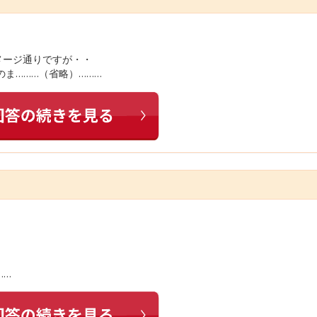
メージ通りですが・・
のま………（省略）………
……