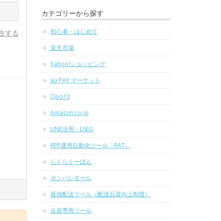
カテゴリーから探す
初心者・はじめて
告する
楽天市場
Yahoo!ショッピング
au PAY マーケット
Qoo10
Amazon.co.jp
LINE活用・LSEG
RPP運用自動化ツール「RAT」
らくらくーぽん
ポンパレモール
最強配送ラベル（配送品質向上制度）
会員専用ツール