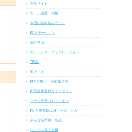
本店サイト
ツール設置・利用
共通の送料込みライン
ECステーション
海外進出
マッチング・コラボレーション
TEMU
楽天ペイ
RPP攻略ツール情報交換
商品画像登録ガイドライン
ツール改善コミュニティ
PC 自動化Robotツール「RPA」
業者営業情報・相談
システム導入支援