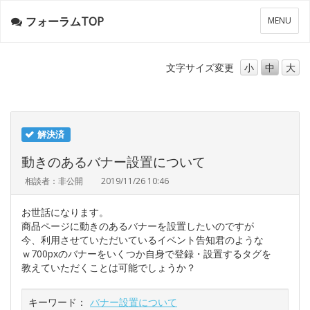
フォーラムTOP
メ
MENU
ニ
ュ
ー
文字サイズ
変更
小
中
大
解決済
動きのあるバナー設置について
相談者：非公開
2019/11/26 10:46
お世話になります。
商品ページに動きのあるバナーを設置したいのですが
今、利用させていただいているイベント告知君のような
ｗ700pxのバナーをいくつか自身で登録・設置するタグを
教えていただくことは可能でしょうか？
キーワード：
バナー設置について