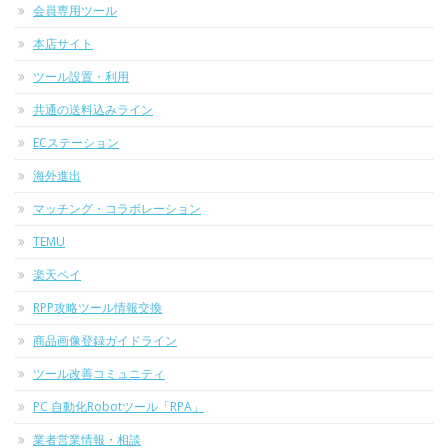
会員専用ツール
本店サイト
ツール設置・利用
共通の送料込みライン
ECステーション
海外進出
マッチング・コラボレーション
TEMU
楽天ペイ
RPP攻略ツール情報交換
商品画像登録ガイドライン
ツール改善コミュニティ
PC 自動化Robotツール「RPA」
業者営業情報・相談