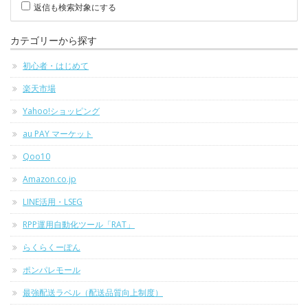
返信も検索対象にする
カテゴリーから探す
初心者・はじめて
楽天市場
Yahoo!ショッピング
au PAY マーケット
Qoo10
Amazon.co.jp
LINE活用・LSEG
RPP運用自動化ツール「RAT」
らくらくーぽん
ポンパレモール
最強配送ラベル（配送品質向上制度）