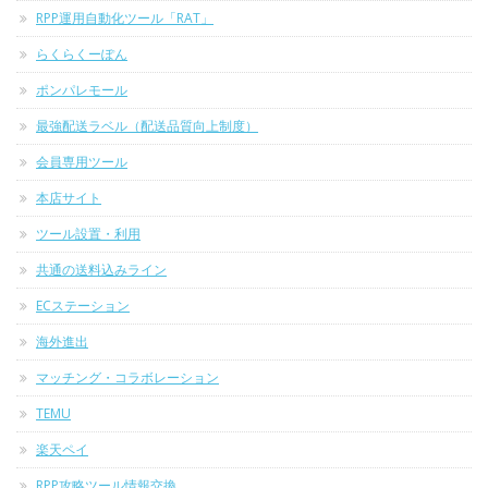
RPP運用自動化ツール「RAT」
らくらくーぽん
ポンパレモール
最強配送ラベル（配送品質向上制度）
会員専用ツール
本店サイト
ツール設置・利用
共通の送料込みライン
ECステーション
海外進出
マッチング・コラボレーション
TEMU
楽天ペイ
RPP攻略ツール情報交換