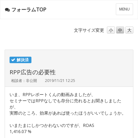
フォーラムTOP
メ
MENU
ニ
ュ
ー
文字サイズ
変更
小
中
大
解決済
RPP広告の必要性
相談者：非公開
2019/11/21 12:25
いま、RPPレポートくんの動画みましたが、
セミナーではRPPなしでも存分に売れるとお聞きしました
が、
実際のところ、効果があれば使ったほうがいいでしょうか。
いまたまにしかつかわないのですが、ROAS
1,416.07 %