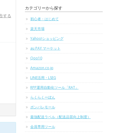
カテゴリーから探す
告する
初心者・はじめて
楽天市場
Yahoo!ショッピング
au PAY マーケット
Qoo10
Amazon.co.jp
LINE活用・LSEG
RPP運用自動化ツール「RAT」
らくらくーぽん
ポンパレモール
最強配送ラベル（配送品質向上制度）
会員専用ツール