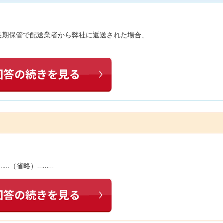
長期保管で配送業者から弊社に返送された場合、
……（省略）………