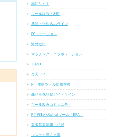
本店サイト
ツール設置・利用
共通の送料込みライン
ECステーション
海外進出
マッチング・コラボレーション
TEMU
楽天ペイ
RPP攻略ツール情報交換
商品画像登録ガイドライン
ツール改善コミュニティ
PC 自動化Robotツール「RPA」
業者営業情報・相談
システム導入支援