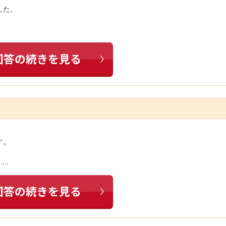
した。
す。
……