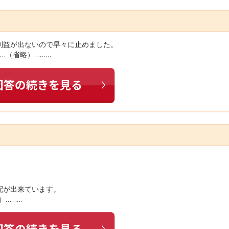
利益が出ないので早々に止めました。
…（省略）………
配が出来ています。
）………