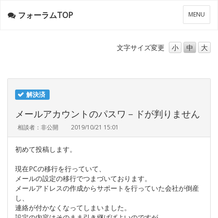
フォーラムTOP
メ
MENU
ニ
ュ
ー
文字サイズ
変更
小
中
大
解決済
メールアカウントのパスワ－ドが判りません
相談者：非公開
2019/10/21 15:01
初めて投稿します。
現在PCの移行を行っていて、
メールの設定の移行でつまづいております。
メールアドレスの作成からサポートを行っていた会社が倒産
し、
連絡が付かなくなってしまいました。
設定の内容はそのまま引き継げばよいのですが、