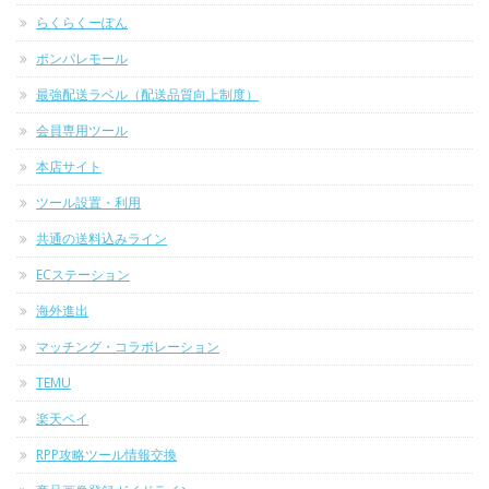
らくらくーぽん
ポンパレモール
最強配送ラベル（配送品質向上制度）
会員専用ツール
本店サイト
ツール設置・利用
共通の送料込みライン
ECステーション
海外進出
マッチング・コラボレーション
TEMU
楽天ペイ
RPP攻略ツール情報交換