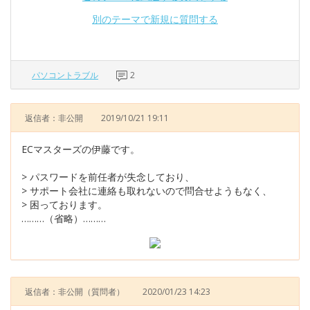
別のテーマで新規に質問する
パソコントラブル
2
返信者：非公開
2019/10/21 19:11
ECマスターズの伊藤です。
> パスワードを前任者が失念しており、
> サポート会社に連絡も取れないので問合せようもなく、
> 困っております。
………（省略）………
返信者：非公開
（質問者）
2020/01/23 14:23