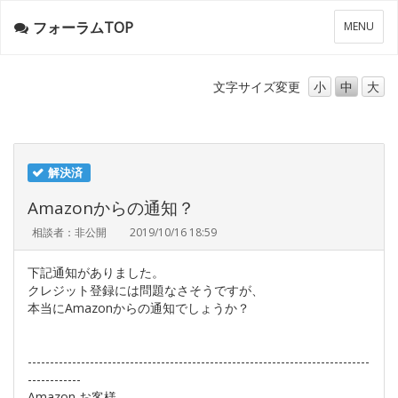
フォーラムTOP
メ
MENU
ニ
ュ
ー
文字サイズ
変更
小
中
大
解決済
Amazonからの通知？
相談者：非公開
2019/10/16 18:59
下記通知がありました。
クレジット登録には問題なさそうですが、
本当にAmazonからの通知でしょうか？
-----------------------------------------------------------------------------
------------
Аmazon お客様