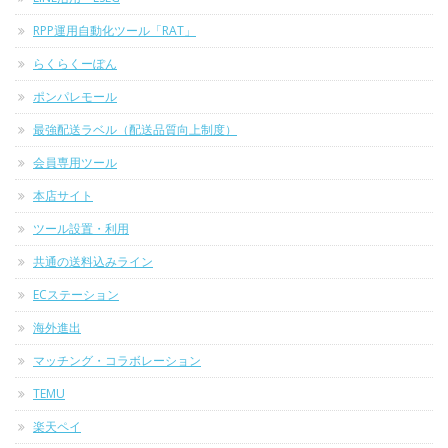
RPP運用自動化ツール「RAT」
らくらくーぽん
ポンパレモール
最強配送ラベル（配送品質向上制度）
会員専用ツール
本店サイト
ツール設置・利用
共通の送料込みライン
ECステーション
海外進出
マッチング・コラボレーション
TEMU
楽天ペイ