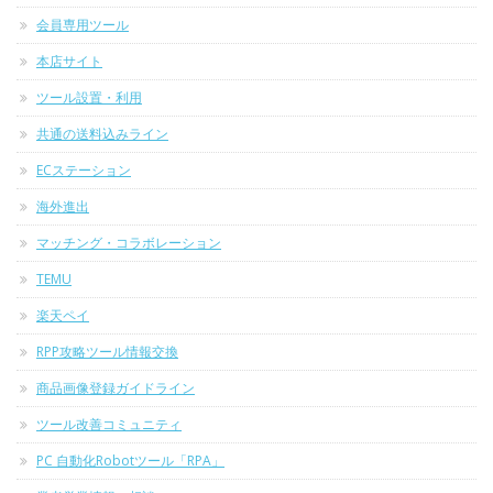
会員専用ツール
本店サイト
ツール設置・利用
共通の送料込みライン
ECステーション
海外進出
マッチング・コラボレーション
TEMU
楽天ペイ
RPP攻略ツール情報交換
商品画像登録ガイドライン
ツール改善コミュニティ
PC 自動化Robotツール「RPA」