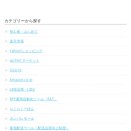
カテゴリーから探す
初心者・はじめて
楽天市場
Yahoo!ショッピング
au PAY マーケット
Qoo10
Amazon.co.jp
LINE活用・LSEG
RPP運用自動化ツール「RAT」
らくらくーぽん
ポンパレモール
最強配送ラベル（配送品質向上制度）