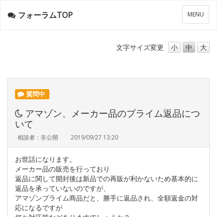
フォーラムTOP
メ
MENU
ニ
ュ
ー
文字サイズ
変更
小
中
大
質問中
アマゾン、メーカー品のプライム返品につ
いて
相談者：非公開
2019/09/27 13:20
お世話になります。
メーカー品の販売を行っており
返品に関して開封後は新品での再販が利かないため基本的に
返品を承っていないのですが、
アマゾンプライム商品だと、勝手に返品され、全額返金の対
応になるですが