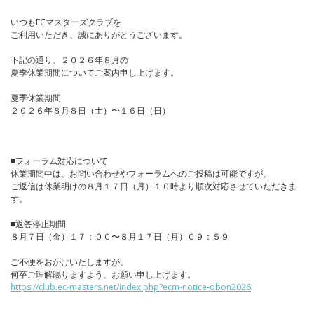
いつもECマスターズクラブを
ご利用いただき、誠にありがとうございます。
下記の通り、２０２６年８月の
夏季休業期間についてご案内申し上げます。
夏季休業期間
２０２６年８月８日（土）〜１６日（日）
■フォーラム対応について
休業期間中は、お問い合わせやフォーラムへのご投稿は可能ですが、
ご返信は休業明けの８月１７日（月）１０時より順次対応させていただきま
す。
■返答停止期間
８月７日（金）１７：００〜８月１７日（月）０９：５９
ご不便をおかけいたしますが、
何卒ご理解賜りますよう、お願い申し上げます。
https://club.ec-masters.net/index.php?ecm-notice-obon2026