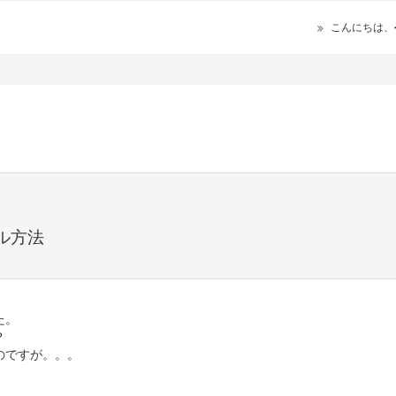
こんにちは、
ル方法
た。
？
のですが。。。