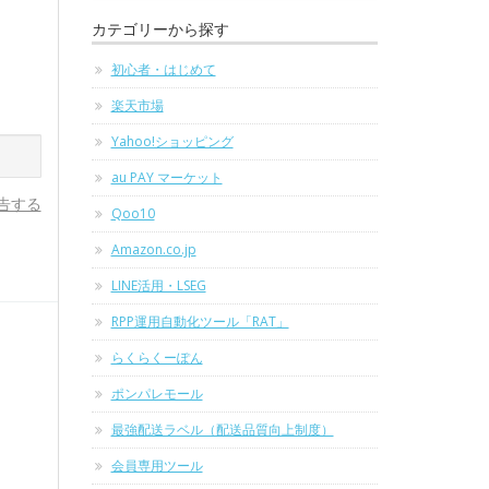
カテゴリーから探す
初心者・はじめて
楽天市場
Yahoo!ショッピング
au PAY マーケット
告する
Qoo10
Amazon.co.jp
LINE活用・LSEG
RPP運用自動化ツール「RAT」
らくらくーぽん
ポンパレモール
最強配送ラベル（配送品質向上制度）
会員専用ツール