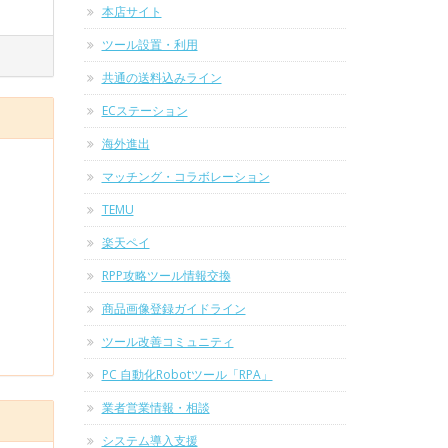
本店サイト
ツール設置・利用
共通の送料込みライン
ECステーション
海外進出
マッチング・コラボレーション
TEMU
楽天ペイ
RPP攻略ツール情報交換
商品画像登録ガイドライン
ツール改善コミュニティ
PC 自動化Robotツール「RPA」
業者営業情報・相談
システム導入支援