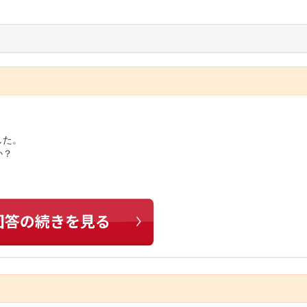
した。
か？