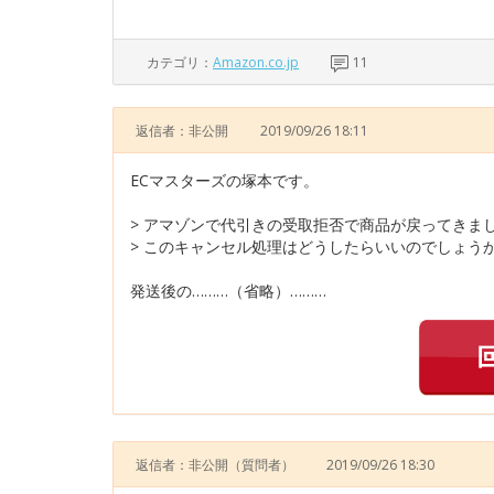
カテゴリ：
Amazon.co.jp
11
返信者：非公開
2019/09/26 18:11
ECマスターズの塚本です。
> アマゾンで代引きの受取拒否で商品が戻ってきま
> このキャンセル処理はどうしたらいいのでしょう
発送後の………（省略）………
返信者：非公開
（質問者）
2019/09/26 18:30