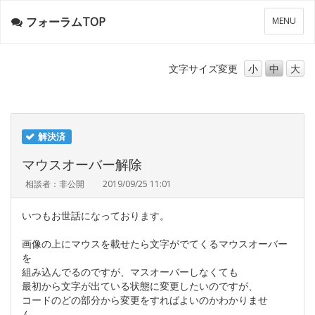
フォーラムTOP
メ
MENU
ニ
ュ
ー
文字サイズ
変更
小
中
大
解決済
マウスオーバー解除
相談者：非公開
2019/09/25 11:01
いつもお世話になっております。
画像の上にマウスを載せたら文字がでてくるマウスオーバー
を
組み込んでるのですが、マスオーバーしなくても
最初から文字が出ている状態に変更したいのですが、
コードのどの部分から変更をすればよいのかわかりませ
ん…。