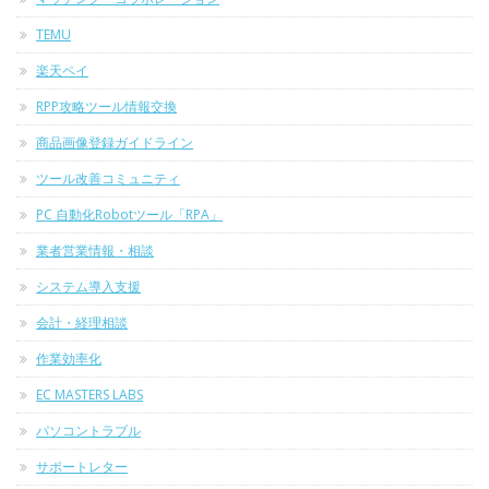
TEMU
楽天ペイ
RPP攻略ツール情報交換
商品画像登録ガイドライン
ツール改善コミュニティ
PC 自動化Robotツール「RPA」
業者営業情報・相談
システム導入支援
会計・経理相談
作業効率化
EC MASTERS LABS
パソコントラブル
サポートレター