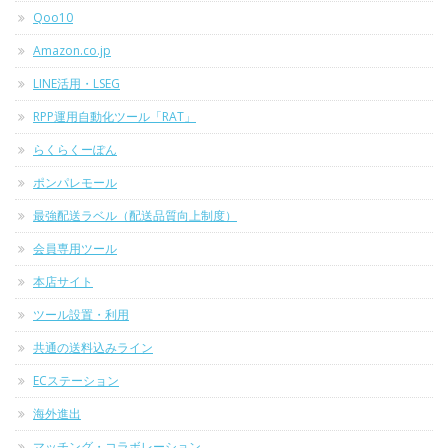
Qoo10
Amazon.co.jp
LINE活用・LSEG
RPP運用自動化ツール「RAT」
らくらくーぽん
ポンパレモール
最強配送ラベル（配送品質向上制度）
会員専用ツール
本店サイト
ツール設置・利用
共通の送料込みライン
ECステーション
海外進出
マッチング・コラボレーション