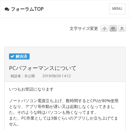
フォーラムTOP
メ
MENU
ニ
ュ
ー
文字サイズ
変更
小
中
大
解決済
PCパフォーマンスについて
相談者：非公開
2019/08/26 14:12
いつもお世話になります
ノートパソコン電源立ち上げ、数時間するとCPUが80%使用
となり、アプリ等作動が遅い又は起動しなくなってきまし
た。そのような時はパソコンも熱くなってます。
また、PC作業としては3個ぐらいのアプリしか立ち上げてま
せん。