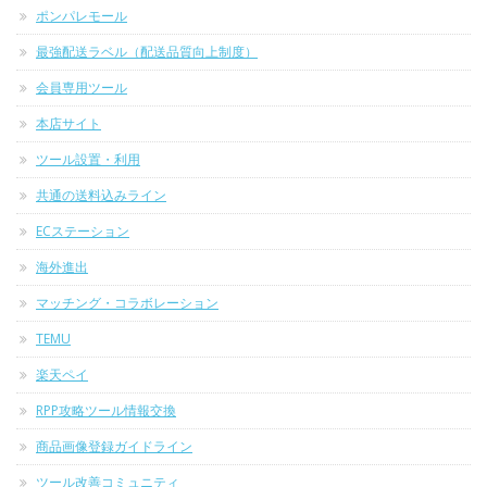
ポンパレモール
最強配送ラベル（配送品質向上制度）
会員専用ツール
本店サイト
ツール設置・利用
共通の送料込みライン
ECステーション
海外進出
マッチング・コラボレーション
TEMU
楽天ペイ
RPP攻略ツール情報交換
商品画像登録ガイドライン
ツール改善コミュニティ