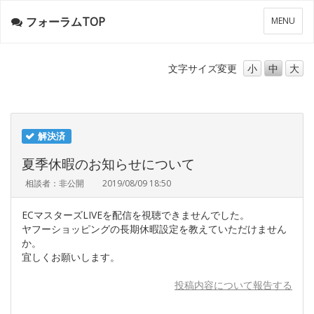
フォーラムTOP
メ
MENU
ニ
ュ
ー
文字サイズ
変更
小
中
大
解決済
夏季休暇のお知らせについて
相談者：非公開
2019/08/09 18:50
ECマスターズLIVEを配信を視聴できませんでした。
ヤフーショッピングの長期休暇設定を教えていただけません
か。
宜しくお願いします。
投稿内容について報告する