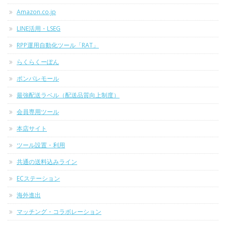
Amazon.co.jp
LINE活用・LSEG
RPP運用自動化ツール「RAT」
らくらくーぽん
ポンパレモール
最強配送ラベル（配送品質向上制度）
会員専用ツール
本店サイト
ツール設置・利用
共通の送料込みライン
ECステーション
海外進出
マッチング・コラボレーション