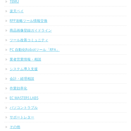
TEMU
楽天ペイ
RPP攻略ツール情報交換
商品画像登録ガイドライン
ツール改善コミュニティ
PC 自動化Robotツール「RPA」
業者営業情報・相談
システム導入支援
会計・経理相談
作業効率化
EC MASTERS LABS
パソコントラブル
サポートレター
その他