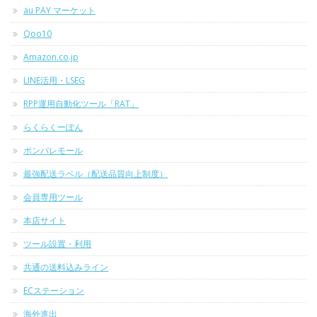
au PAY マーケット
Qoo10
Amazon.co.jp
LINE活用・LSEG
RPP運用自動化ツール「RAT」
らくらくーぽん
ポンパレモール
最強配送ラベル（配送品質向上制度）
会員専用ツール
本店サイト
ツール設置・利用
共通の送料込みライン
ECステーション
海外進出