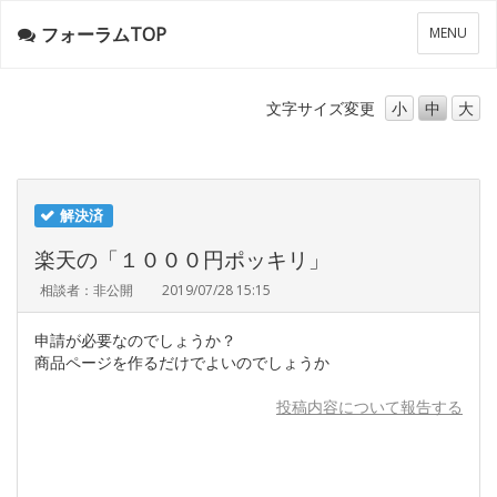
フォーラムTOP
メ
MENU
ニ
ュ
ー
文字サイズ
変更
小
中
大
解決済
楽天の「１０００円ポッキリ」
相談者：非公開
2019/07/28 15:15
申請が必要なのでしょうか？
商品ページを作るだけでよいのでしょうか
投稿内容について報告する