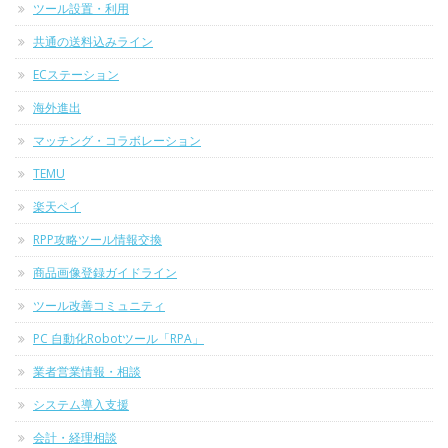
ツール設置・利用
共通の送料込みライン
ECステーション
海外進出
マッチング・コラボレーション
TEMU
楽天ペイ
RPP攻略ツール情報交換
商品画像登録ガイドライン
ツール改善コミュニティ
PC 自動化Robotツール「RPA」
業者営業情報・相談
システム導入支援
会計・経理相談