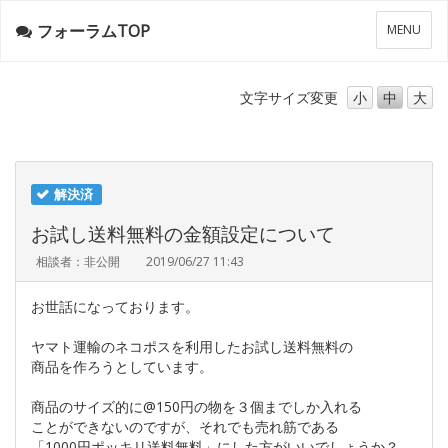
フォーラムTOP
メ
MENU
ニ
ュ
ー
文字サイズ
変更
小
中
大
解決済
お試し送料無料の金額設定について
相談者：非公開
2019/06/27 11:43
お世話になっております。
ヤマト運輸のネコポスを利用したお試し送料無料の
商品を作ろうとしています。
商品のサイズ的に@150円の物を３個までしか入れる
ことができないのですが、それでも売れ筋である
「1000円ポッキリ送料無料」にした方がいいでしょうか？