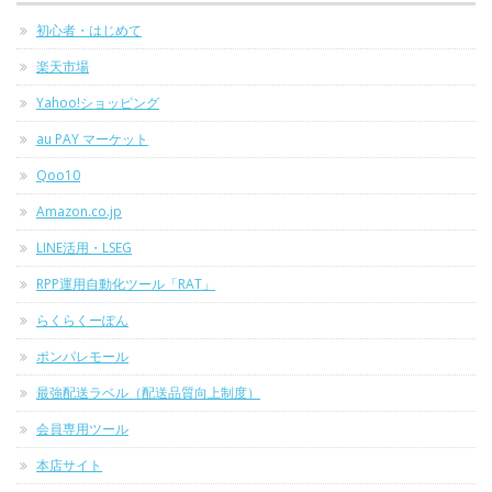
初心者・はじめて
楽天市場
Yahoo!ショッピング
au PAY マーケット
Qoo10
Amazon.co.jp
LINE活用・LSEG
RPP運用自動化ツール「RAT」
らくらくーぽん
ポンパレモール
最強配送ラベル（配送品質向上制度）
会員専用ツール
本店サイト