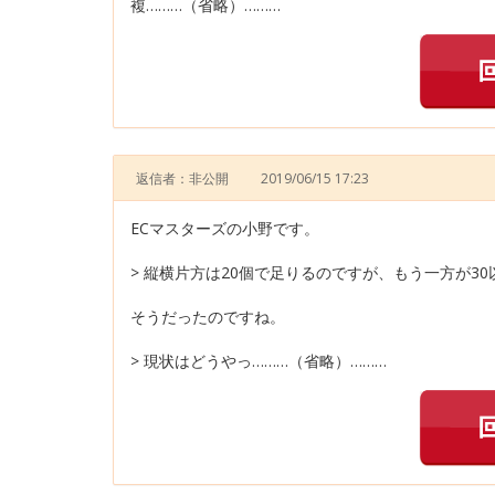
複………（省略）………
返信者：非公開
2019/06/15 17:23
ECマスターズの小野です。
> 縦横片方は20個で足りるのですが、もう一方が3
そうだったのですね。
> 現状はどうやっ………（省略）………