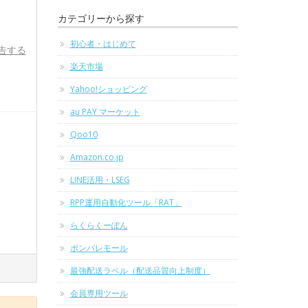
カテゴリーから探す
初心者・はじめて
告する
楽天市場
Yahoo!ショッピング
au PAY マーケット
Qoo10
Amazon.co.jp
LINE活用・LSEG
RPP運用自動化ツール「RAT」
らくらくーぽん
ポンパレモール
最強配送ラベル（配送品質向上制度）
会員専用ツール