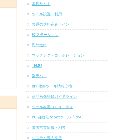
本店サイト
ツール設置・利用
共通の送料込みライン
ECステーション
海外進出
マッチング・コラボレーション
TEMU
楽天ペイ
RPP攻略ツール情報交換
商品画像登録ガイドライン
ツール改善コミュニティ
PC 自動化Robotツール「RPA」
業者営業情報・相談
システム導入支援