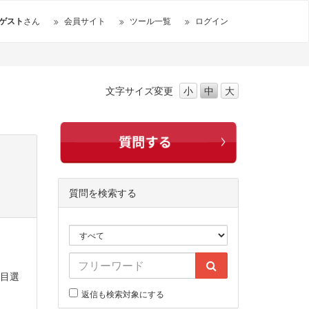
ゲスト
さん
会員サイト
ツール一覧
ログイン
文字サイズ
変更
小
中
大
質問を検索する
項目選
返信も検索対象にする