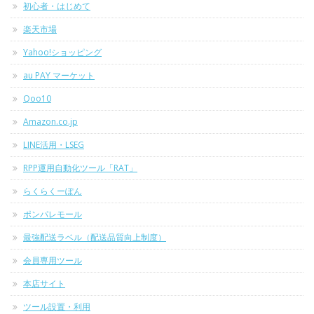
初心者・はじめて
楽天市場
Yahoo!ショッピング
au PAY マーケット
Qoo10
Amazon.co.jp
LINE活用・LSEG
RPP運用自動化ツール「RAT」
らくらくーぽん
ポンパレモール
最強配送ラベル（配送品質向上制度）
会員専用ツール
本店サイト
ツール設置・利用