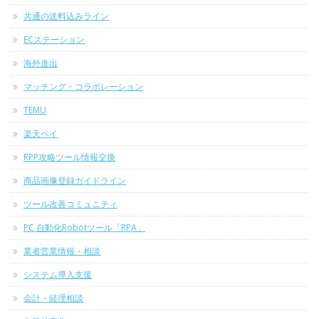
共通の送料込みライン
ECステーション
海外進出
マッチング・コラボレーション
TEMU
楽天ペイ
RPP攻略ツール情報交換
商品画像登録ガイドライン
ツール改善コミュニティ
PC 自動化Robotツール「RPA」
業者営業情報・相談
システム導入支援
会計・経理相談