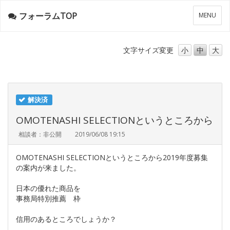
フォーラムTOP
メ
MENU
ニ
ュ
ー
文字サイズ
変更
小
中
大
解決済
OMOTENASHI SELECTIONというところから
相談者：非公開
2019/06/08 19:15
OMOTENASHI SELECTIONというところから2019年度募集
の案内が来ました。
日本の優れた商品を
事務局特別推薦 枠
信用のあるところでしょうか？