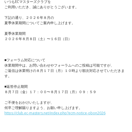
いつもECマスターズクラブを
ご利用いただき、誠にありがとうございます。
下記の通り、２０２６年８月の
夏季休業期間についてご案内申し上げます。
夏季休業期間
２０２６年８月８日（土）〜１６日（日）
■フォーラム対応について
休業期間中は、お問い合わせやフォーラムへのご投稿は可能ですが、
ご返信は休業明けの８月１７日（月）１０時より順次対応させていただきま
す。
■返答停止期間
８月７日（金）１７：００〜８月１７日（月）０９：５９
ご不便をおかけいたしますが、
何卒ご理解賜りますよう、お願い申し上げます。
https://club.ec-masters.net/index.php?ecm-notice-obon2026