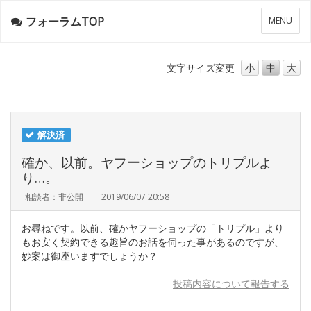
フォーラムTOP
メ
MENU
ニ
ュ
ー
文字サイズ
変更
小
中
大
解決済
確か、以前。ヤフーショップのトリプルよ
り…。
相談者：非公開
2019/06/07 20:58
お尋ねです。以前、確かヤフーショップの「トリプル」より
もお安く契約できる趣旨のお話を伺った事があるのですが、
妙案は御座いますでしょうか？
投稿内容について報告する