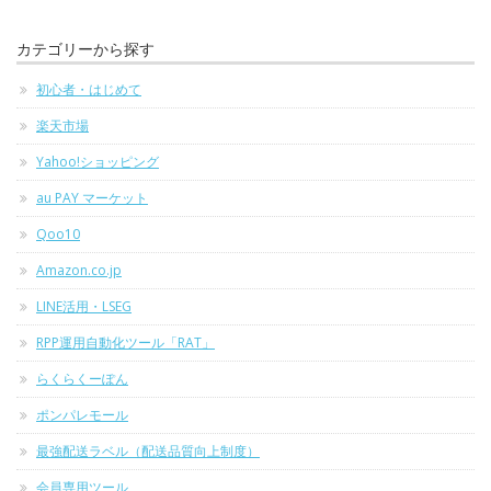
カテゴリーから探す
初心者・はじめて
楽天市場
Yahoo!ショッピング
au PAY マーケット
Qoo10
Amazon.co.jp
LINE活用・LSEG
RPP運用自動化ツール「RAT」
らくらくーぽん
ポンパレモール
最強配送ラベル（配送品質向上制度）
会員専用ツール