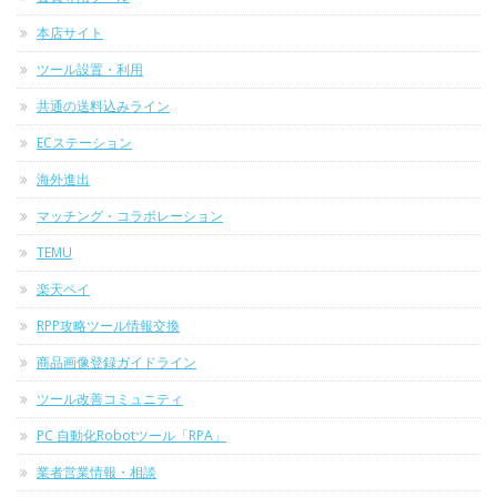
本店サイト
ツール設置・利用
共通の送料込みライン
ECステーション
海外進出
マッチング・コラボレーション
TEMU
楽天ペイ
RPP攻略ツール情報交換
商品画像登録ガイドライン
ツール改善コミュニティ
PC 自動化Robotツール「RPA」
業者営業情報・相談