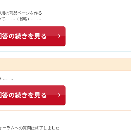
専用の商品ページを作る
て………（省略）………
）………
ォーラムへの質問は終了しました