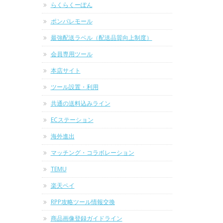
らくらくーぽん
ポンパレモール
最強配送ラベル（配送品質向上制度）
会員専用ツール
本店サイト
ツール設置・利用
共通の送料込みライン
ECステーション
海外進出
マッチング・コラボレーション
TEMU
楽天ペイ
RPP攻略ツール情報交換
商品画像登録ガイドライン