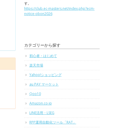
す。
https://club.ec-masters.net/index.php?ecm-
notice-obon2026
カテゴリーから探す
初心者・はじめて
楽天市場
Yahoo!ショッピング
au PAY マーケット
Qoo10
Amazon.co.jp
LINE活用・LSEG
RPP運用自動化ツール「RAT」