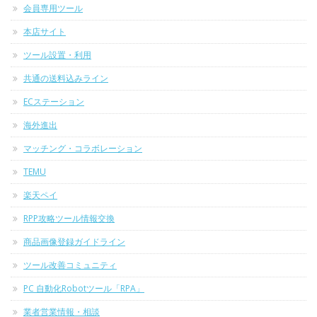
会員専用ツール
本店サイト
ツール設置・利用
共通の送料込みライン
ECステーション
海外進出
マッチング・コラボレーション
TEMU
楽天ペイ
RPP攻略ツール情報交換
商品画像登録ガイドライン
ツール改善コミュニティ
PC 自動化Robotツール「RPA」
業者営業情報・相談