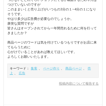
つけていないのですが
このままいくと売り上げがいつもの3分の１~4分の１になり
そうです。
やはり多少は広告費が必要なのでしょうか。
唐突な質問ですが
皆さんはオープンされてから一年間売れるために何を行って
きましたか？
商品ページのワードは気を付けているつもりですがお店に来
てもらうために
心がけていることがあれば教えてほしいです。
よろしくお願いいたします。
キーワード：
集客
、
ページ作り
、
商品ページ
、
売
上
、
広告
投稿内容について報告する