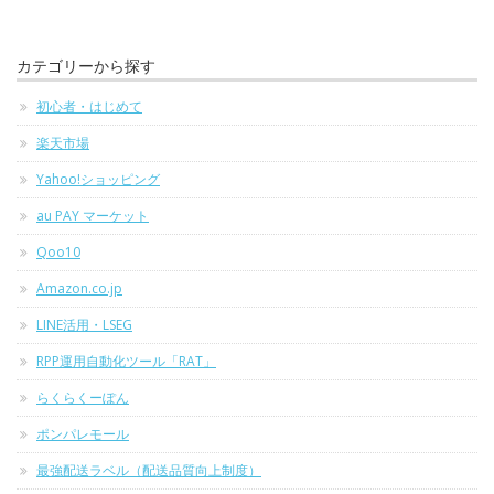
カテゴリーから探す
初心者・はじめて
楽天市場
Yahoo!ショッピング
au PAY マーケット
Qoo10
Amazon.co.jp
LINE活用・LSEG
RPP運用自動化ツール「RAT」
らくらくーぽん
ポンパレモール
最強配送ラベル（配送品質向上制度）