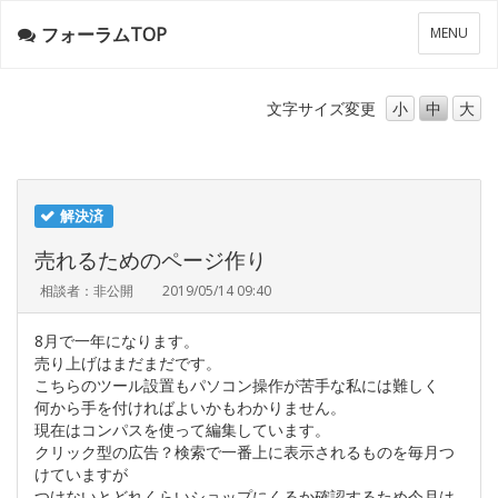
フォーラムTOP
メ
MENU
ニ
ュ
ー
文字サイズ
変更
小
中
大
解決済
売れるためのページ作り
相談者：非公開
2019/05/14 09:40
8月で一年になります。
売り上げはまだまだです。
こちらのツール設置もパソコン操作が苦手な私には難しく
何から手を付ければよいかもわかりません。
現在はコンパスを使って編集しています。
クリック型の広告？検索で一番上に表示されるものを毎月つ
けていますが
つけないとどれくらいショップにくるか確認するため今月は