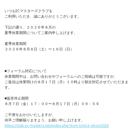
いつもECマスターズクラブを
ご利用いただき、誠にありがとうございます。
下記の通り、２０２６年８月の
夏季休業期間についてご案内申し上げます。
夏季休業期間
２０２６年８月８日（土）〜１６日（日）
■フォーラム対応について
休業期間中は、お問い合わせやフォーラムへのご投稿は可能ですが、
ご返信は休業明けの８月１７日（月）１０時より順次対応させていただきま
す。
■返答停止期間
８月７日（金）１７：００〜８月１７日（月）０９：５９
ご不便をおかけいたしますが、
何卒ご理解賜りますよう、お願い申し上げます。
https://club.ec-masters.net/index.php?ecm-notice-obon2026