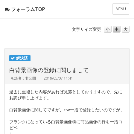
フォーラムTOP
メ
MENU
ニ
ュ
ー
文字サイズ
変更
小
中
大
解決済
白背景画像の登録に関しまして
相談者：非公開
2019/05/07 11:41
過去に重複した内容があれば見落としておりますので、先に
お詫び申し上げます。
白背景画像に関してですが、csv一括で登録したいのですが、
ブランクになっている白背景画像欄に商品画像の行を一括コ
ピペ
↓