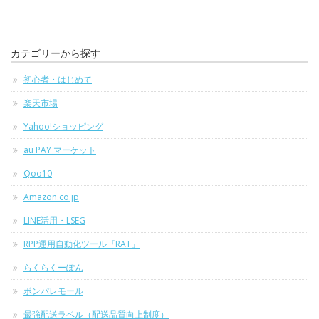
カテゴリーから探す
初心者・はじめて
楽天市場
Yahoo!ショッピング
au PAY マーケット
Qoo10
Amazon.co.jp
LINE活用・LSEG
RPP運用自動化ツール「RAT」
らくらくーぽん
ポンパレモール
最強配送ラベル（配送品質向上制度）