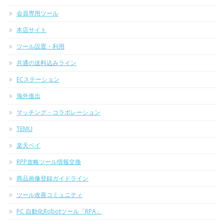
会員専用ツール
本店サイト
ツール設置・利用
共通の送料込みライン
ECステーション
海外進出
マッチング・コラボレーション
TEMU
楽天ペイ
RPP攻略ツール情報交換
商品画像登録ガイドライン
ツール改善コミュニティ
PC 自動化Robotツール「RPA」