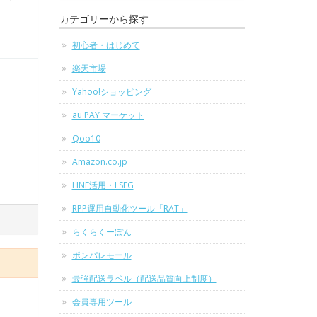
カテゴリーから探す
初心者・はじめて
楽天市場
Yahoo!ショッピング
au PAY マーケット
Qoo10
Amazon.co.jp
LINE活用・LSEG
RPP運用自動化ツール「RAT」
らくらくーぽん
ポンパレモール
最強配送ラベル（配送品質向上制度）
会員専用ツール