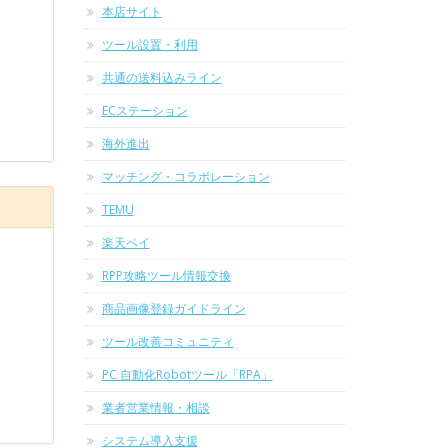
本店サイト
ツール設置・利用
共通の送料込みライン
ECステーション
海外進出
マッチング・コラボレーション
TEMU
楽天ペイ
RPP攻略ツール情報交換
商品画像登録ガイドライン
ツール改善コミュニティ
PC 自動化Robotツール「RPA」
業者営業情報・相談
システム導入支援