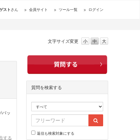
ゲスト
さん
会員サイト
ツール一覧
ログイン
文字サイズ
変更
小
中
大
質問を検索する
がバッ
返信も検索対象にする
告する