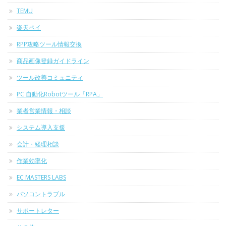
TEMU
楽天ペイ
RPP攻略ツール情報交換
商品画像登録ガイドライン
ツール改善コミュニティ
PC 自動化Robotツール「RPA」
業者営業情報・相談
システム導入支援
会計・経理相談
作業効率化
EC MASTERS LABS
パソコントラブル
サポートレター