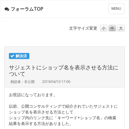
フォーラムTOP
メ
MENU
ニ
ュ
ー
文字サイズ
変更
小
中
大
解決済
サジェストにショップ名を表示させる方法に
ついて
相談者：非公開
2019/04/10 17:06
お世話になっております。
以前、公開コンサルティングで紹介されていたサジェストに
ショップ名を表示させる方法として
ショップ内のリンク先に「キーワード+ショップ名」の検索
結果を表示する方法がありました。