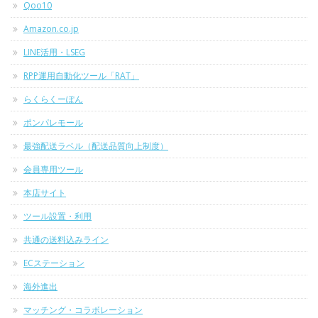
Qoo10
Amazon.co.jp
LINE活用・LSEG
RPP運用自動化ツール「RAT」
らくらくーぽん
ポンパレモール
最強配送ラベル（配送品質向上制度）
会員専用ツール
本店サイト
ツール設置・利用
共通の送料込みライン
ECステーション
海外進出
マッチング・コラボレーション