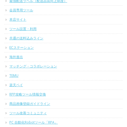
最強配送ラベル（配送品質向上制度）
会員専用ツール
本店サイト
ツール設置・利用
共通の送料込みライン
ECステーション
海外進出
マッチング・コラボレーション
TEMU
楽天ペイ
RPP攻略ツール情報交換
商品画像登録ガイドライン
ツール改善コミュニティ
PC 自動化Robotツール「RPA」