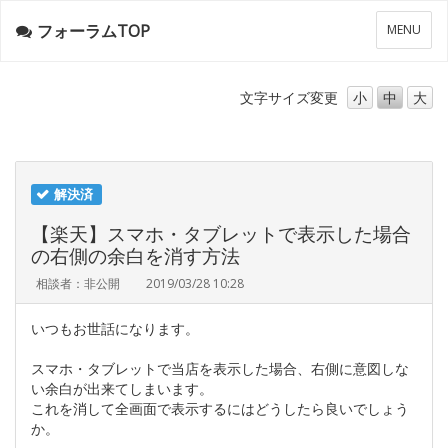
フォーラムTOP
メ
MENU
ニ
ュ
ー
文字サイズ
変更
小
中
大
解決済
【楽天】スマホ・タブレットで表示した場合
の右側の余白を消す方法
相談者：非公開
2019/03/28 10:28
いつもお世話になります。
スマホ・タブレットで当店を表示した場合、右側に意図しな
い余白が出来てしまいます。
これを消して全画面で表示するにはどうしたら良いでしょう
か。