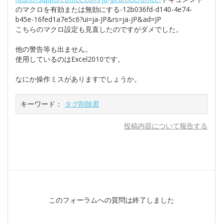
のマクロを有効または無効にする-12b036fd-d140-4e74-
b45e-16fed1a7e5c6?ui=ja-JP&rs=ja-JP&ad=JP
こちらのマクロ設定も見直したのですがダメでした。
他の警告等も出ません。
使用しているのはExcel2010です。
なにか操作ミスがありますでしょうか。
キーワード：
タグ削除君
投稿内容について報告する
このフォーラムへの質問は終了しました