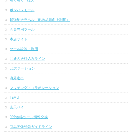
らくらくーぽん
ポンパレモール
最強配送ラベル（配送品質向上制度）
会員専用ツール
本店サイト
ツール設置・利用
共通の送料込みライン
ECステーション
海外進出
マッチング・コラボレーション
TEMU
楽天ペイ
RPP攻略ツール情報交換
商品画像登録ガイドライン