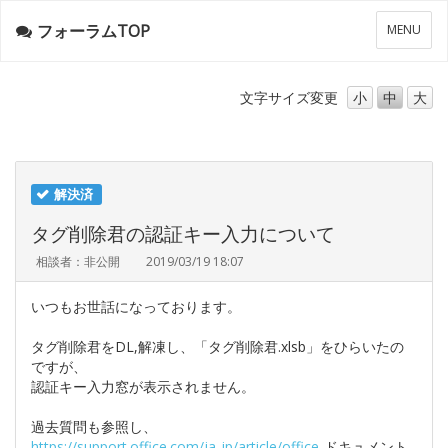
フォーラムTOP
メ
MENU
ニ
ュ
ー
文字サイズ
変更
小
中
大
解決済
タグ削除君の認証キー入力について
相談者：非公開
2019/03/19 18:07
いつもお世話になっております。
タグ削除君をDL,解凍し、「タグ削除君.xlsb」をひらいたの
ですが、
認証キー入力窓が表示されません。
過去質問も参照し、
https://support.office.com/ja-jp/article/office-
ドキュメント