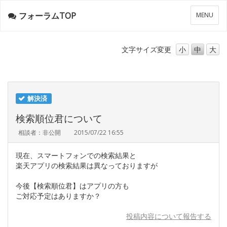
フォーラムTOP
メ
MENU
ニ
ュ
ー
文字サイズ
変更
小
中
大
解決済
検索順位君について
相談者：非公開
2015/07/22 16:55
現在、スマートフォンでの検索結果と
楽天アプリの検索結果は異なっておりますが
今後【検索順位君】はアプリの方も
ご対応予定はありますか？
投稿内容について報告する