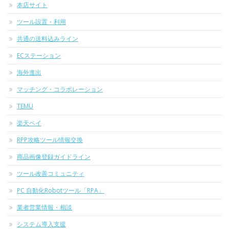
本店サイト
ツール設置・利用
共通の送料込みライン
ECステーション
海外進出
マッチング・コラボレーション
TEMU
楽天ペイ
RPP攻略ツール情報交換
商品画像登録ガイドライン
ツール改善コミュニティ
PC 自動化Robotツール「RPA」
業者営業情報・相談
システム導入支援