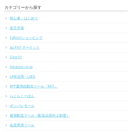
カテゴリーから探す
初心者・はじめて
楽天市場
Yahoo!ショッピング
au PAY マーケット
Qoo10
Amazon.co.jp
LINE活用・LSEG
RPP運用自動化ツール「RAT」
らくらくーぽん
ポンパレモール
最強配送ラベル（配送品質向上制度）
会員専用ツール