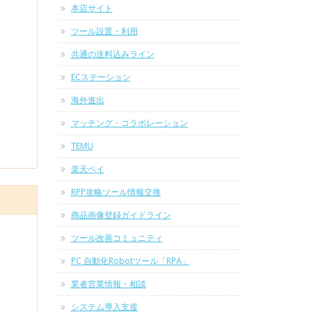
本店サイト
ツール設置・利用
共通の送料込みライン
ECステーション
海外進出
マッチング・コラボレーション
TEMU
楽天ペイ
RPP攻略ツール情報交換
商品画像登録ガイドライン
ツール改善コミュニティ
PC 自動化Robotツール「RPA」
業者営業情報・相談
システム導入支援