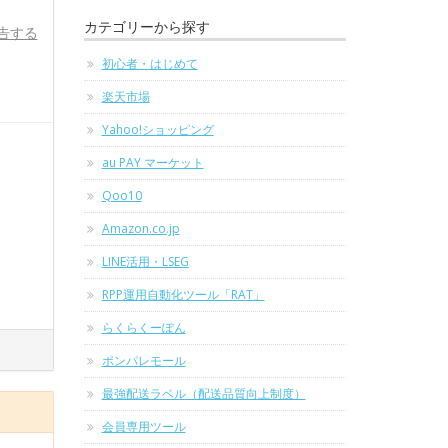
カテゴリーから探す
告する
初心者・はじめて
楽天市場
Yahoo!ショッピング
au PAY マーケット
Qoo10
Amazon.co.jp
LINE活用・LSEG
RPP運用自動化ツール「RAT」
らくらくーぽん
ポンパレモール
最強配送ラベル（配送品質向上制度）
会員専用ツール