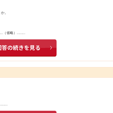
うか。
…（省略）………
………