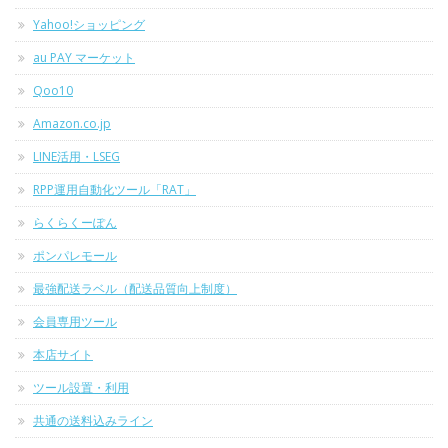
Yahoo!ショッピング
au PAY マーケット
Qoo10
Amazon.co.jp
LINE活用・LSEG
RPP運用自動化ツール「RAT」
らくらくーぽん
ポンパレモール
最強配送ラベル（配送品質向上制度）
会員専用ツール
本店サイト
ツール設置・利用
共通の送料込みライン