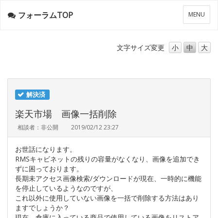
フォーラムTOP
メ
MENU
ニ
ュ
ー
文字サイズ
変更
小
中
大
解決済
楽天市場 画像一括削除
相談者：非公開
2019/02/12 23:27
お世話になります。
RMSキャビネットの残りの容量がなくなり、画像を追加でき
ずに困っております。
長期未アクセス画像検索/ダウンロードが現在、一時的に機能
を停止しているようなのですが、
これ以外に使用していない画像を一括で削除する方法はあり
ますでしょうか？
現在、倉庫に入っている商品で使用している画像をリストア