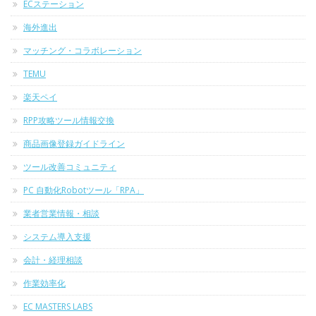
ECステーション
海外進出
マッチング・コラボレーション
TEMU
楽天ペイ
RPP攻略ツール情報交換
商品画像登録ガイドライン
ツール改善コミュニティ
PC 自動化Robotツール「RPA」
業者営業情報・相談
システム導入支援
会計・経理相談
作業効率化
EC MASTERS LABS